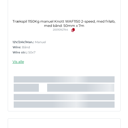
Trækspil 1150Kg manuel Knott WAF1150 2-speed, med friløb,
med bånd: 50mm x 7m
2001092744
12V/24V/Man.:
Manuel
Wire:
Bånd
Wire str.:
50x7
Vis alle