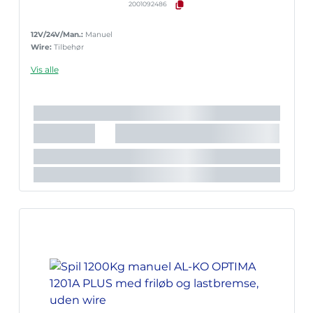
2001092486
12V/24V/Man.:
Manuel
Wire:
Tilbehør
Vis alle