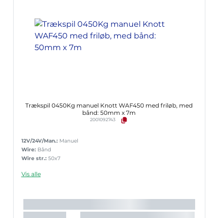
Trækspil 0450Kg manuel Knott WAF450 med friløb, med
bånd: 50mm x 7m
2001092743
12V/24V/Man.:
Manuel
Wire:
Bånd
Wire str.:
50x7
Vis alle