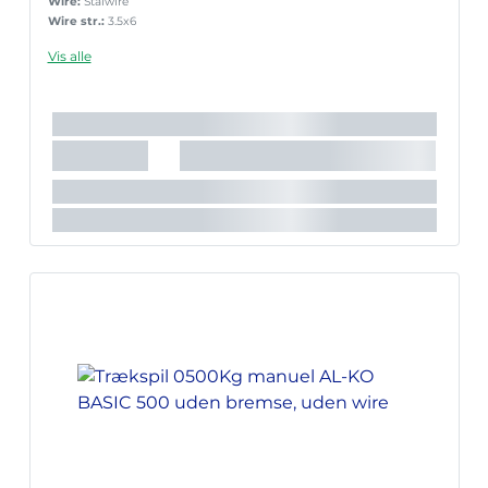
Wire:
Stålwire
Wire str.:
3.5x6
Vis alle