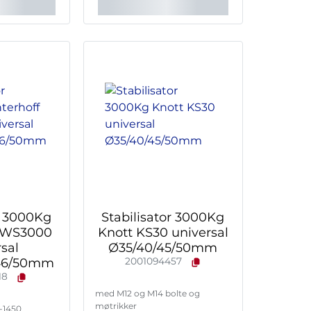
r 3000Kg
Stabilisator 3000Kg
f WS3000
Knott KS30 universal
sal
Ø35/40/45/50mm
/46/50mm
2001094457
18
med M12 og M14 bolte og
møtrikker
-1450