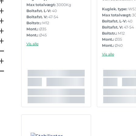
Max totalvægt:
3000Kg
Kuglek. type:
WS3
Boltafst. L-V:
40
Max totalvægt:
3
Boltafst. V:
47-54
Boltafst. L-V:
40
Boltstr.:
M12
Boltafst. V:
47-54
Mont.:
Ø35
Boltstr.:
M12
Mont.:
Ø45
Mont.:
Ø35
Mont.:
Ø50
Vis alle
Mont.:
Ø40
Inkl. bolte:
Ja
Mont.:
Ø45
Lås:
Nej
Vis alle
Mont.:
Ø46
Støttelast:
150
Mont.:
Ø50
Godkendelse:
E1 55R-010390
Inkl. bolte:
Ja
Lås:
Nej
Støttelast:
150
Godkendelse:
E1 