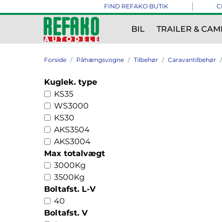
FIND REFAKO BUTIK
C
BIL
TRAILER & CAM
Forside
Påhængsvogne
Tilbehør
Caravantilbehør
Kuglek. type
KS35
WS3000
KS30
AKS3504
AKS3004
Max totalvægt
3000Kg
3500Kg
Boltafst. L-V
40
Boltafst. V