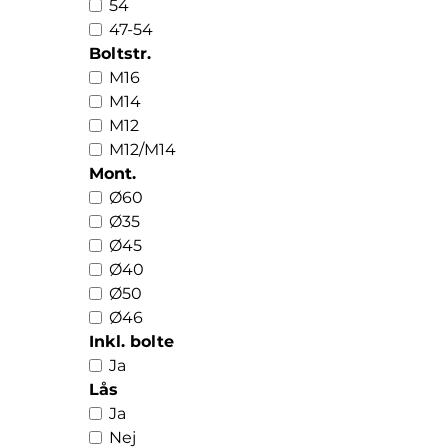
54
47-54
Boltstr.
M16
M14
M12
M12/M14
Mont.
Ø60
Ø35
Ø45
Ø40
Ø50
Ø46
Inkl. bolte
Ja
Lås
Ja
Nej