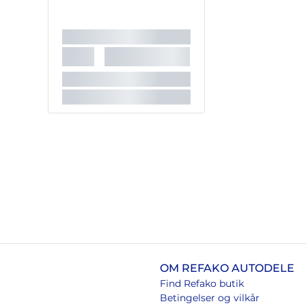
Godkendelse:
E1 55R-012931
OM REFAKO AUTODELE
Find Refako butik
Betingelser og vilkår