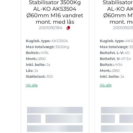
Stabilisator 3500Kg
Stabilisato
AL-KO AKS3504
AL-KO A
Ø60mm M16 vandret
Ø60mm M1
mont. med lås
mont. m
2001092184
20010921
Kuglek. type:
AKS3504
Kuglek. type:
AKS
Max totalvægt:
3500Kg
Max totalvægt:
3
Boltstr.:
M16
Boltafst. L-V:
40
Mont.:
Ø60
Boltafst. V:
47-54
Inkl. bolte:
Ja
Boltstr.:
M14
Lås:
Ja
Mont.:
Ø60
Støttelast:
350
Inkl. bolte:
Ja
Godkendelse:
E1 55R-011796
Lås:
Ja
Vis alle
Vis alle
Støttelast:
350
Godkendelse:
E1 