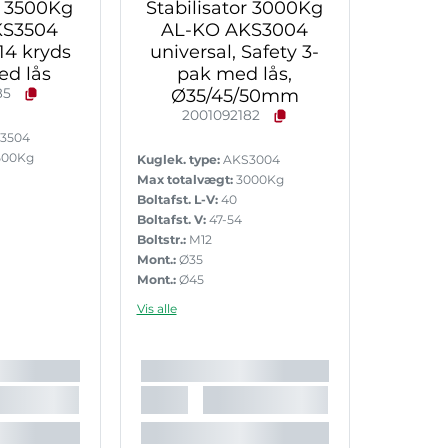
r 3500Kg
Stabilisator 3000Kg
KS3504
AL-KO AKS3004
4 kryds
universal, Safety 3-
ed lås
pak med lås,
85
Ø35/45/50mm
2001092182
3504
500Kg
Kuglek. type:
AKS3004
Max totalvægt:
3000Kg
Boltafst. L-V:
40
Boltafst. V:
47-54
Boltstr.:
M12
Mont.:
Ø35
Mont.:
Ø45
Mont.:
Ø50
Vis alle
55R-011796
Inkl. bolte:
Ja
Lås:
Medfolger
Støttelast:
150
Godkendelse:
E1 55R-010390