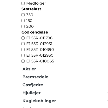
Medfolger
Støttelast
350
150
200
Godkendelse
E1 55R-011796
E1 55R-012931
E1 55R-010390
E1 55R-012930
E1 55R-010065
Aksler
Bremsedele
Gasfjedre
Hjullejer
Kuglekoblinger