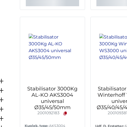
Stabilisator 3000Kg
Stabilisato
AL-KO AKS3004
Winterhof
universal
univer
Ø35/45/50mm
Ø35/40/45
2001092183
20010938
Kuglek. type:
AKS3004
Udf. D, Erstatter:
6