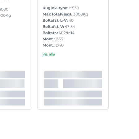
Kuglek. type:
KS30
000
Max totalvægt:
3000Kg
000Kg
Boltafst. L-V:
40
Boltafst. V:
47-54
Boltstr.:
M12/M14
Mont.:
Ø35
Mont.:
Ø40
Mont.:
Ø45
Vis alle
Mont.:
Ø50
Inkl. bolte:
Ja
Lås:
Nej
Støttelast:
200
Godkendelse:
E1 55R-012930
55R-010065