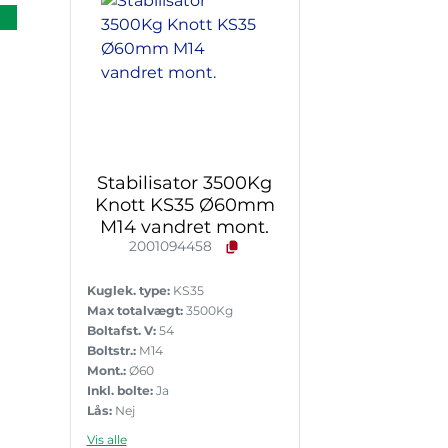
Stabilisator 3500Kg
Knott KS35 Ø60mm
M14 vandret mont.
2001094458
Kuglek. type:
KS35
Max totalvægt:
3500Kg
Boltafst. V:
54
Boltstr.:
M14
Mont.:
Ø60
Inkl. bolte:
Ja
Lås:
Nej
Støttelast:
350
Vis alle