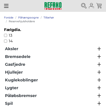
Forside
Påhængsvogne
Tilbehør
Reservehjulsholdere
Fælgdia.
13
14
Aksler
Bremsedele
Gasfjedre
Hjullejer
Kuglekoblinger
Lygter
Påløbsbremser
Spil