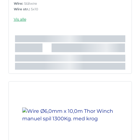
Wire:
Stålwire
Wire str.:
5x10
Vis alle