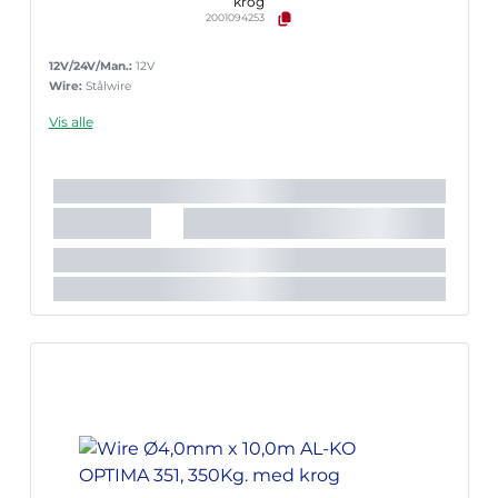
krog
2001094253
12V/24V/Man.:
12V
Wire:
Stålwire
Vis alle