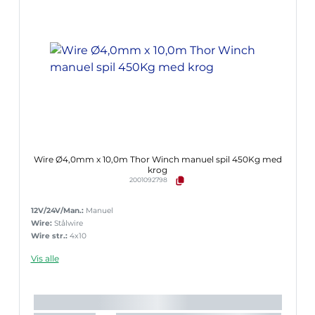
Wire Ø4,0mm x 10,0m Thor Winch manuel spil 450Kg med
krog
2001092798
12V/24V/Man.:
Manuel
Wire:
Stålwire
Wire str.:
4x10
Vis alle