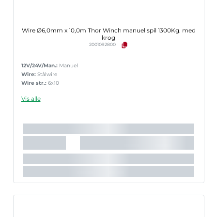
Wire Ø6,0mm x 10,0m Thor Winch manuel spil 1300Kg. med
krog
2001092800
12V/24V/Man.:
Manuel
Wire:
Stålwire
Wire str.:
6x10
Vis alle