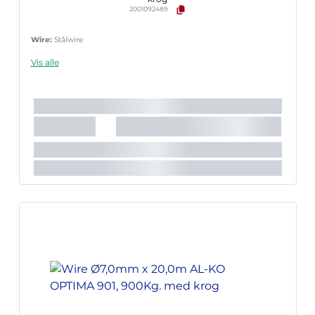
2001092489
Wire:
Stålwire
Vis alle