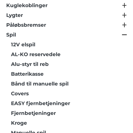
Kuglekoblinger
Lygter
Påløbsbremser
Spil
12V elspil
AL-KO reservedele
Alu-styr til reb
Batterikasse
Bånd til manuelle spil
Covers
EASY fjernbetjeninger
Fjernbetjeninger
Kroge
Manuelle spil