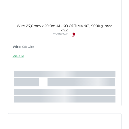
Wire Ø7,0mm x 20,0m AL-KO OPTIMA 901, 900Kg. med
krog
2001092491
Wire:
Stålwire
Vis alle