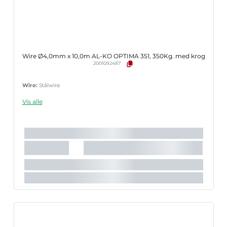
Wire Ø4,0mm x 10,0m AL-KO OPTIMA 351, 350Kg. med krog
2001092487
Wire:
Stålwire
Vis alle