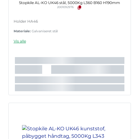
Stopkile AL-KO UK46 stål, 5000Kg L360 B160 H190mm
2001092976
Holder HA46
Materiale:
Galvaniseret stål
Vis alle