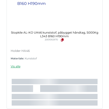
Stopkile AL-KO UK46 kunststof, påbygget håndtag, 5000Kg
L343 B160 H190mm
2001092970
Holder HA46
Materiale:
Kunststof
Vis alle