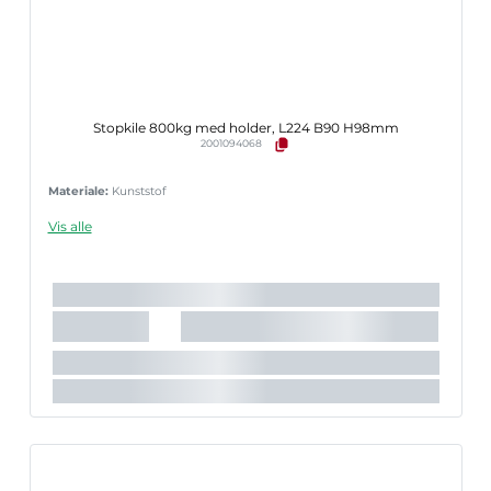
Stopkile 800kg med holder, L224 B90 H98mm
2001094068
Materiale:
Kunststof
Vis alle