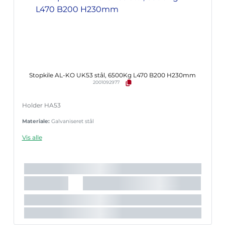
Stopkile AL-KO UK53 stål, 6500Kg L470 B200 H230mm
2001092977
Holder HA53
Materiale:
Galvaniseret stål
Vis alle