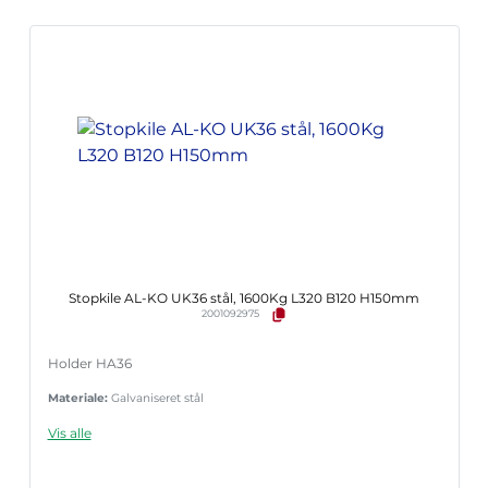
Stopkile AL-KO UK36 stål, 1600Kg L320 B120 H150mm
2001092975
Holder HA36
Materiale:
Galvaniseret stål
Vis alle