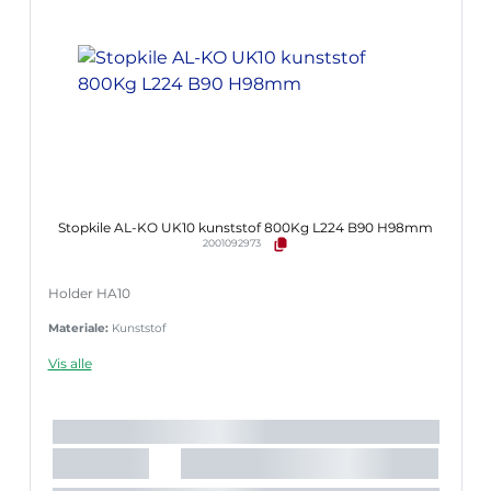
Stopkile AL-KO UK10 kunststof 800Kg L224 B90 H98mm
2001092973
Holder HA10
Materiale:
Kunststof
Vis alle