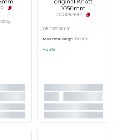
615mm
original Knott
10
1050mm
2001092882
500Kg
OE 203202.001
Max totalvægt:
3500Kg
Vis alle