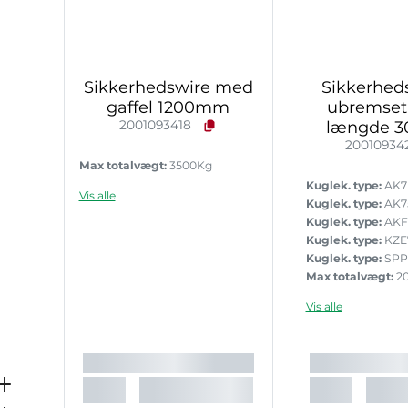
Sikkerhedswire med
Sikkerheds
gaffel 1200mm
ubremset t
2001093418
længde 
20010934
Max totalvægt:
3500Kg
Kuglek. type:
AK7
Vis alle
Kuglek. type:
AK7
Kuglek. type:
AKF
Kuglek. type:
KZE
Kuglek. type:
SPP
Max totalvægt:
2
Vis alle