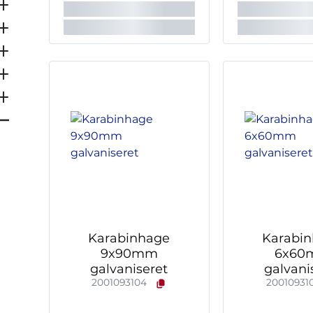
Karabinhage
Karabi
9x90mm
6x60
galvaniseret
galvani
2001093104
20010931