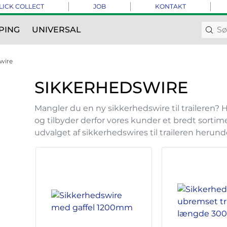
LICK COLLECT
JOB
KONTAKT
PING
UNIVERSAL
wire
SIKKERHEDSWIRE
Mangler du en ny sikkerhedswire til traileren? H
og tilbyder derfor vores kunder et bredt sortime
udvalget af sikkerhedswires til traileren herund