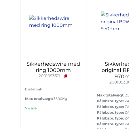
Sikkerhedswire med
Sikkerhe
ring 1000mm
original 
2001093511
970
20010938
blisterpak
Max totalvægt:
3
Max totalvægt:
3500Kg
Påløbsbr. type:
ZA
Påløbsbr. type:
ZA
Vis alle
Påløbsbr. type:
ZA
Påløbsbr. type:
ZA
Påløbsbr. type:
ZA