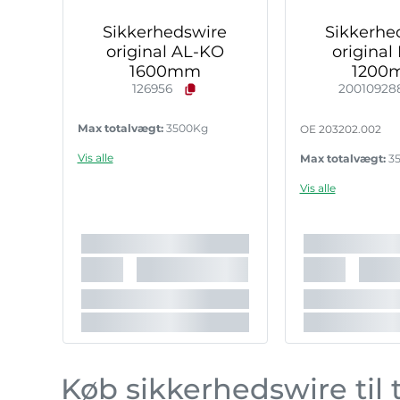
Sikkerhedswire
Sikkerhe
original AL-KO
original
1600mm
1200
126956
20010928
Max totalvægt:
3500Kg
OE 203202.002
Vis alle
Max totalvægt:
3
Vis alle
Køb sikkerhedswire til 