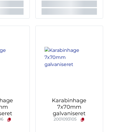
nhage
Karabinhage
mm
7x70mm
seret
galvaniseret
06
2001093105