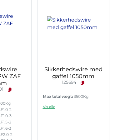
dswire
Sikkerhedswire med
BPW ZAF
gaffel 1050mm
mm
125694
01
Max totalvægt:
3500Kg
500Kg
Vis alle
F1.0-2
F1.0-3
F1.5-2
F1.6-3
F2.0-2