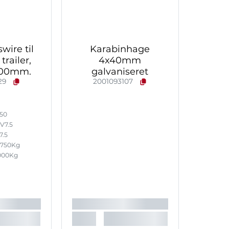
wire til
Karabinhage
railer,
4x40mm
300mm.
galvaniseret
29
2001093107
50
V7.5
7.5
750Kg
000Kg