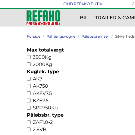
FIND REFAKO BUTIK
C
BIL
TRAILER & CAM
Forside
Påhængsvogne
Påløbsbremser
Sikkerheds
Max totalvægt
3500Kg
2000Kg
Kuglek. type
AK7
AK750
AKFV7.5
KZE7.5
SPP750Kg
Påløbsbr. type
ZAF1.0-2
2.8VB