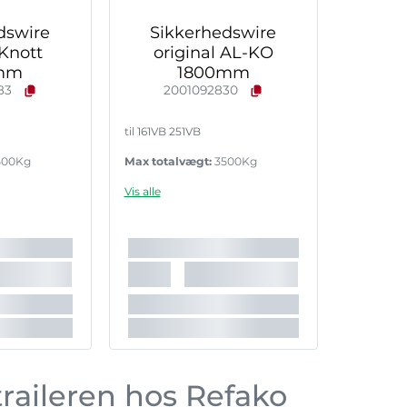
dswire
Sikkerhedswire
 Knott
original AL-KO
mm
1800mm
83
2001092830
til 161VB 251VB
500Kg
Max totalvægt:
3500Kg
Vis alle
traileren hos Refako