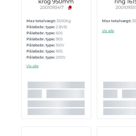
krog 950mm
ring 1
2001093417
20010935
Max totalvægt:
3500Kg
Max totalvægt:
3
Påløbsbr. type:
2.8VB
Vis alle
Påløbsbr. type:
60S
Påløbsbr. type:
90S
Påløbsbr. type:
150V
Påløbsbr. type:
161S
Påløbsbr. type:
200V
Påløbsbr. type:
251G
Vis alle
Påløbsbr. type:
251S
Påløbsbr. type:
3000 Profi
Påløbsbr. type:
3500 Profi