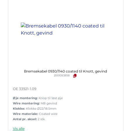
Bremsekabel 0930/1140 coated til Knott, gevind
2001093858
OE 33921-1.09
Øje montering:
Knop til løst øje
Wire montering:
M8 gevind
Klokke:
Klokke Ø22/18.5mm
Wire materiale:
Coated wire
Antal pr. aksel:
2 stk.
Vis alle