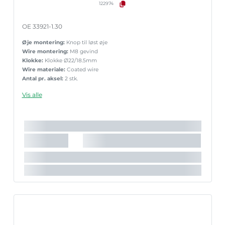
122974
OE 33921-1.30
Øje montering:
Knop til løst øje
Wire montering:
M8 gevind
Klokke:
Klokke Ø22/18.5mm
Wire materiale:
Coated wire
Antal pr. aksel:
2 stk.
Vis alle