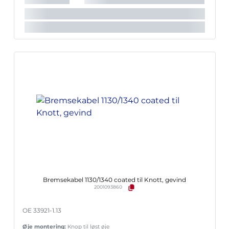
Bremsekabel 1130/1340 coated til Knott, gevind
2001093860
OE 33921-1.13
Øje montering:
Knop til løst øje