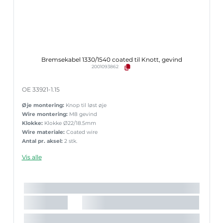
Bremsekabel 1330/1540 coated til Knott, gevind
2001093862
OE 33921-1.15
Øje montering:
Knop til løst øje
Wire montering:
M8 gevind
Klokke:
Klokke Ø22/18.5mm
Wire materiale:
Coated wire
Antal pr. aksel:
2 stk.
Vis alle