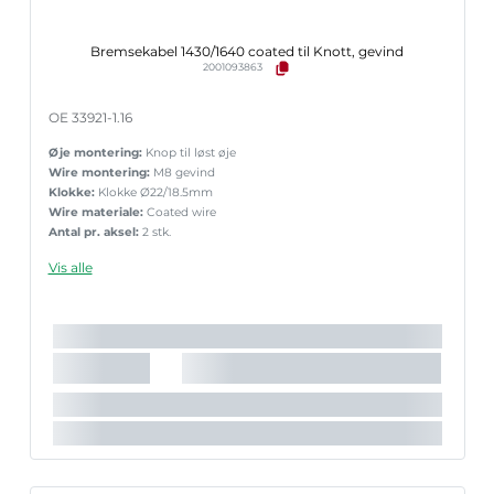
Bremsekabel 1430/1640 coated til Knott, gevind
2001093863
OE 33921-1.16
Øje montering:
Knop til løst øje
Wire montering:
M8 gevind
Klokke:
Klokke Ø22/18.5mm
Wire materiale:
Coated wire
Antal pr. aksel:
2 stk.
Vis alle