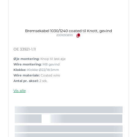
Bremsekabel 1030/1240 coated til Knott, gevind
2001093859
OE 33921-1.11
Øje montering:
Knop til løst øje
Wire montering:
M8 gevind
Klokke:
Klokke Ø22/18.5mm
Wire materiale:
Coated wire
Antal pr. aksel:
2 stk.
Vis alle