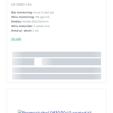
OE 33921-1.04
Øje montering:
Knop til løst øje
Wire montering:
M8 gevind
Klokke:
Klokke Ø22/18.5mm
Wire materiale:
Coated wire
Antal pr. aksel:
2 stk.
Vis alle