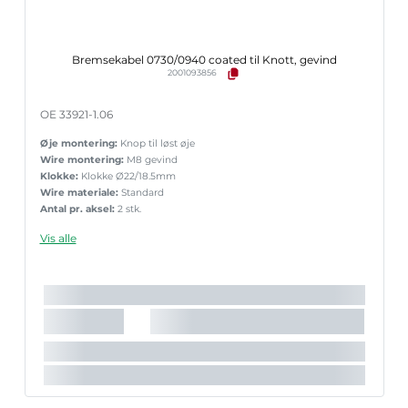
Bremsekabel 0730/0940 coated til Knott, gevind
2001093856
OE 33921-1.06
Øje montering:
Knop til løst øje
Wire montering:
M8 gevind
Klokke:
Klokke Ø22/18.5mm
Wire materiale:
Standard
Antal pr. aksel:
2 stk.
Vis alle