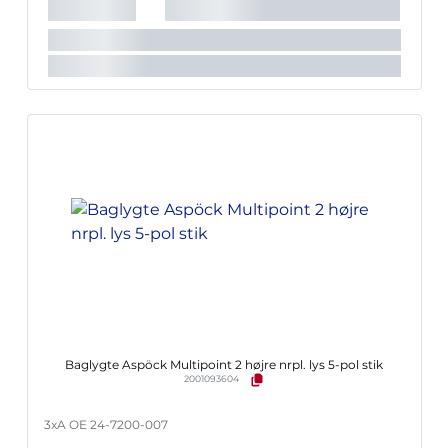
Lyskilde:
Glødepære
Lygte nr.:
Multipoint 2
Baglygte Aspöck Multipoint 2 højre nrpl. lys 5-pol stik
2001093604
3xA OE 24-7200-007