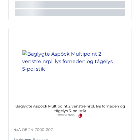
Lygte nr.:
Multipoint 2
Baglygte Aspöck Multipoint 2 venstre nrpl. lys forneden og
tågelys 5-pol stik
2001093606
4xA OE 24-7000-207
Lygtetype:
Baglygte