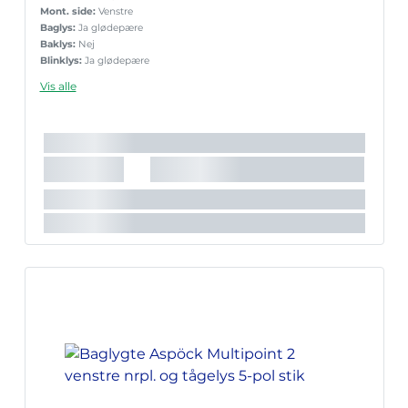
Mont. side:
Venstre
Baglys:
Ja glødepære
Baklys:
Nej
Blinklys:
Ja glødepære
Bremselys:
Ja glødepære
Vis alle
Nr.pladelys:
Ja indbygget
Reflekstrekant:
Ja
Sidemark.:
Nej
Slingrelygte:
Nej
Tågelys:
Ja glødepære
Stik:
5-pol Aspöck
Lygte nr.:
Multipoint 2