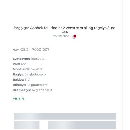
Baglygte Aspöck Multipoint 2 venstre nrpl. og tågelys 5-pol
stik
2001093603
4xA OE 24-7000-007
Lygtetype:
Baglygte
Volt:
12V
Mont. side:
Venstre
Baglys:
Ja glødepære
Baklys:
Nej
Blinklys:
Ja glødepære
Bremselys:
Ja glødepære
Nr.pladelys:
Ja indbygget
Vis alle
Reflekstrekant:
Ja
Sidemark.:
Nej
Slingrelygte:
Nej
Tågelys:
Ja glødepære
Stik:
5-pol Aspöck
Lyskilde:
Glødepære