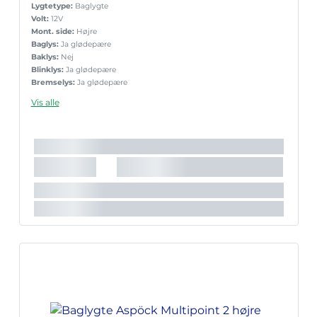
Lygtetype:
Baglygte
Volt:
12V
Mont. side:
Højre
Baglys:
Ja glødepære
Baklys:
Nej
Blinklys:
Ja glødepære
Bremselys:
Ja glødepære
Nr.pladelys:
Ja indbygget
Vis alle
Reflekstrekant:
Ja
Sidemark.:
Nej
Slingrelygte:
Nej
Tågelys:
Nej
Stik:
5-pol Aspöck
Lyskilde:
Glødepære
Lygte nr.:
Multipoint 2