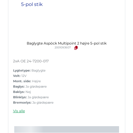
Baglygte Aspöck Multipoint 2 højre 5-pol stik
2001093607
2xA OE 24-7200-017
Lygtetype:
Baglygte
Volt:
12V
Mont. side:
Højre
Baglys:
Ja glødepære
Baklys:
Nej
Blinklys:
Ja glødepære
Bremselys:
Ja glødepære
Nr.pladelys:
Nej
Vis alle
Reflekstrekant:
Ja
Sidemark.:
Nej
Slingrelygte:
Nej
Tågelys:
Nej