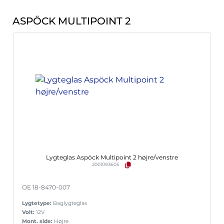
ASPÖCK MULTIPOINT 2
Lygteglas Aspöck Multipoint 2 højre/venstre
2001093605
OE 18-8470-007
Lygtetype:
Baglygteglas
Volt:
12V
Mont. side:
Højre