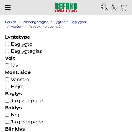
Forside
Påhængsvogne
Lygter
Baglygter
Aspöck
Aspöck Multipoint 2
Lygtetype
Baglygte
Baglygteglas
Volt
12V
Mont. side
Venstre
Højre
Baglys
Ja glødepære
Baklys
Nej
Ja glødepære
Blinklys