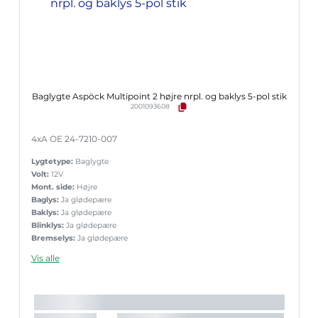
Baglygte Aspöck Multipoint 2 højre nrpl. og baklys 5-pol stik
2001093608
4xA OE 24-7210-007
Lygtetype:
Baglygte
Volt:
12V
Mont. side:
Højre
Baglys:
Ja glødepære
Baklys:
Ja glødepære
Blinklys:
Ja glødepære
Bremselys:
Ja glødepære
Nr.pladelys:
Ja indbygget
Vis alle
Reflekstrekant:
Ja
Sidemark.:
Nej
Slingrelygte:
Nej
Tågelys:
Nej
Stik:
5-pol Aspöck