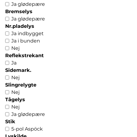
Ja glødepære
Bremselys
Ja glødepære
Nr.pladelys
Ja indbygget
Ja i bunden
Nej
Reflekstrekant
Ja
Sidemark.
Nej
Slingrelygte
Nej
Tågelys
Nej
Ja glødepære
Stik
5-pol Aspöck
Lyskilde