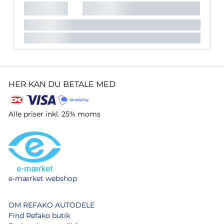
Stik:
5-pol Aspöck
Lyskilde:
Glødepære
Lygte nr.:
Multipoint 2
HER KAN DU BETALE MED
Alle priser inkl. 25% moms
e-mærket webshop
OM REFAKO AUTODELE
Find Refako butik