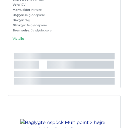
Volt:
12V
Mont. side:
Venstre
Baglys:
Ja glødepære
Baklys:
Nej
Blinklys:
Ja glødepære
Bremselys:
Ja glødepære
Nr.pladelys:
Ja i bunden
Vis alle
Reflekstrekant:
Ja
Sidemark.:
Nej
Slingrelygte:
Nej
Tågelys:
Ja glødepære
Stik:
5-pol Aspöck
Lyskilde:
Glødepære
Lygte nr.:
Multipoint 2