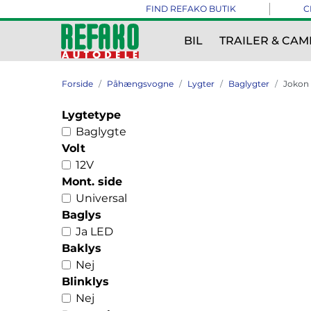
FIND REFAKO BUTIK
C
BIL
TRAILER & CAM
Forside
Påhængsvogne
Lygter
Baglygter
Jokon
Lygtetype
Baglygte
Volt
12V
Mont. side
Universal
Baglys
Ja LED
Baklys
Nej
Blinklys
Nej