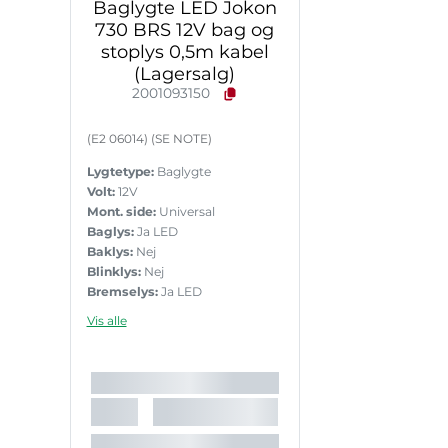
Baglygte LED Jokon
730 BRS 12V bag og
stoplys 0,5m kabel
(Lagersalg)
2001093150
(E2 06014) (SE NOTE)
Lygtetype:
Baglygte
Volt:
12V
Mont. side:
Universal
Baglys:
Ja LED
Baklys:
Nej
Blinklys:
Nej
Bremselys:
Ja LED
Nr.pladelys:
Nej
Vis alle
Reflekstrekant:
Nej
Sidemark.:
Nej
Slingrelygte:
Nej
Tågelys:
Nej
Stik:
Uden stik
Kabel:
500mm kabel