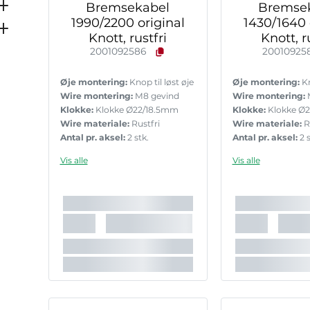
Bremsekabel
Bremse
1990/2200 original
1430/1640 
Knott, rustfri
Knott, r
2001092586
20010925
Øje montering:
Knop til løst øje
Øje montering:
Kn
Wire montering:
M8 gevind
Wire montering:
Klokke:
Klokke Ø22/18.5mm
Klokke:
Klokke Ø
Wire materiale:
Rustfri
Wire materiale:
R
Antal pr. aksel:
2 stk.
Antal pr. aksel:
2 s
Vis alle
Vis alle