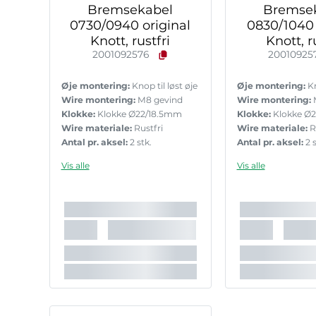
Bremsekabel
Bremse
0730/0940 original
0830/1040 
Knott, rustfri
Knott, r
2001092576
20010925
Øje montering:
Knop til løst øje
Øje montering:
Kn
Wire montering:
M8 gevind
Wire montering:
Klokke:
Klokke Ø22/18.5mm
Klokke:
Klokke Ø
Wire materiale:
Rustfri
Wire materiale:
R
Antal pr. aksel:
2 stk.
Antal pr. aksel:
2 s
Vis alle
Vis alle