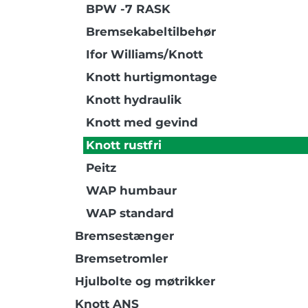
BPW -7 RASK
Bremsekabeltilbehør
Ifor Williams/Knott
Knott hurtigmontage
Knott hydraulik
Knott med gevind
Knott rustfri
Peitz
WAP humbaur
WAP standard
Bremsestænger
Bremsetromler
Hjulbolte og møtrikker
Knott ANS