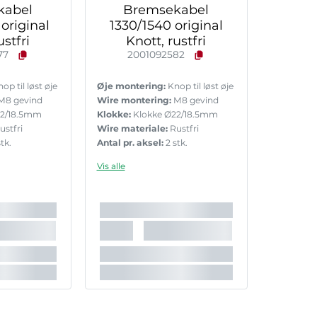
kabel
Bremsekabel
original
1330/1540 original
ustfri
Knott, rustfri
77
2001092582
op til løst øje
Øje montering:
Knop til løst øje
M8 gevind
Wire montering:
M8 gevind
22/18.5mm
Klokke:
Klokke Ø22/18.5mm
ustfri
Wire materiale:
Rustfri
tk.
Antal pr. aksel:
2 stk.
Vis alle