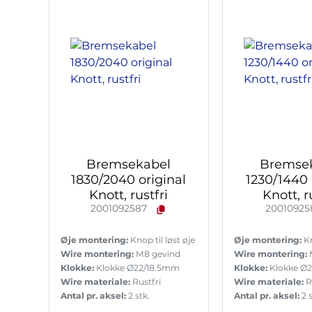
Bremsekabel
Bremse
1830/2040 original
1230/1440 
Knott, rustfri
Knott, r
2001092587
20010925
Øje montering:
Knop til løst øje
Øje montering:
Kn
Wire montering:
M8 gevind
Wire montering:
Klokke:
Klokke Ø22/18.5mm
Klokke:
Klokke Ø
Wire materiale:
Rustfri
Wire materiale:
R
Antal pr. aksel:
2 stk.
Antal pr. aksel:
2 s