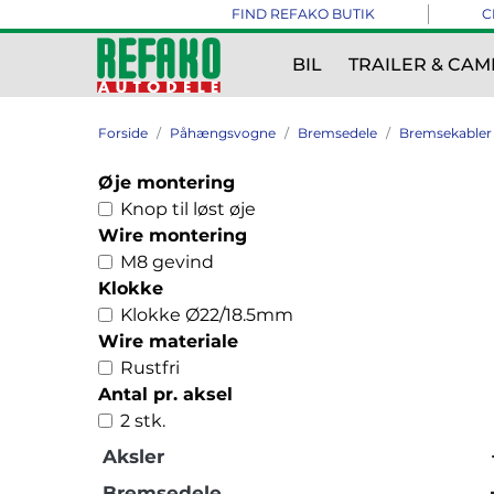
FIND REFAKO BUTIK
C
BIL
TRAILER & CAM
Forside
Påhængsvogne
Bremsedele
Bremsekabler
Øje montering
Knop til løst øje
Wire montering
M8 gevind
Klokke
Klokke Ø22/18.5mm
Wire materiale
Rustfri
Antal pr. aksel
2 stk.
Aksler
Bremsedele