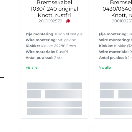
Bremsekabel
Bremse
1030/1240 original
0430/0640 
Knott, rustfri
Knott, r
2001092579
20010925
Øje montering:
Knop til løst øje
Øje montering:
Kn
Wire montering:
M8 gevind
Wire montering:
Klokke:
Klokke Ø22/18.5mm
Klokke:
Klokke Ø
Wire materiale:
Rustfri
Wire materiale:
R
Antal pr. aksel:
2 stk.
Antal pr. aksel:
2 s
Vis alle
Vis alle