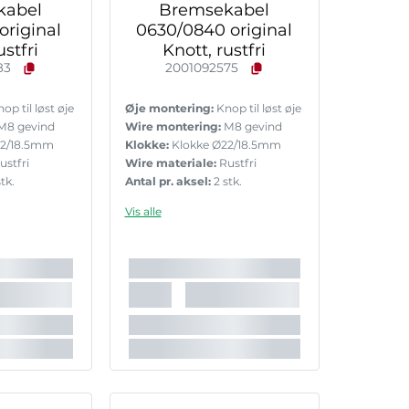
kabel
Bremsekabel
original
0630/0840 original
ustfri
Knott, rustfri
83
2001092575
op til løst øje
Øje montering:
Knop til løst øje
M8 gevind
Wire montering:
M8 gevind
22/18.5mm
Klokke:
Klokke Ø22/18.5mm
ustfri
Wire materiale:
Rustfri
tk.
Antal pr. aksel:
2 stk.
Vis alle