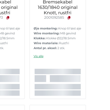
kabel
Bremsekabel
original
1630/1840 original
ustfri
Knott, rustfri
73
2001092585
op til løst øje
Øje montering:
Knop til løst øje
M8 gevind
Wire montering:
M8 gevind
22/18.5mm
Klokke:
Klokke Ø22/18.5mm
ustfri
Wire materiale:
Rustfri
tk.
Antal pr. aksel:
2 stk.
Vis alle