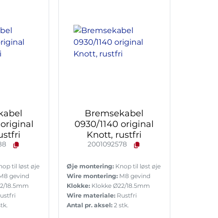
kabel
Bremsekabel
original
0930/1140 original
ustfri
Knott, rustfri
88
2001092578
op til løst øje
Øje montering:
Knop til løst øje
M8 gevind
Wire montering:
M8 gevind
22/18.5mm
Klokke:
Klokke Ø22/18.5mm
ustfri
Wire materiale:
Rustfri
tk.
Antal pr. aksel:
2 stk.