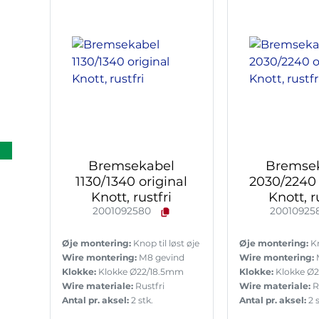
Bremsekabel
Bremse
1130/1340 original
2030/2240 
Knott, rustfri
Knott, r
2001092580
20010925
Øje montering:
Knop til løst øje
Øje montering:
Kn
Wire montering:
M8 gevind
Wire montering:
Klokke:
Klokke Ø22/18.5mm
Klokke:
Klokke Ø
Wire materiale:
Rustfri
Wire materiale:
R
Antal pr. aksel:
2 stk.
Antal pr. aksel:
2 s