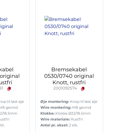
kabel
Bremsekabel
original
0530/0740 original
ustfri
Knott, rustfri
81
2001092574
op til løst øje
Øje montering:
Knop til løst øje
M8 gevind
Wire montering:
M8 gevind
22/18.5mm
Klokke:
Klokke Ø22/18.5mm
ustfri
Wire materiale:
Rustfri
tk.
Antal pr. aksel:
2 stk.