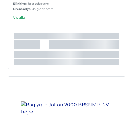
Blinklys:
Ja glødepære
Bremselys:
Ja glødepære
Nr.pladelys:
Nej
Vis alle
Reflekstrekant:
Nej
Sidemark.:
Ja glødepære
Slingrelygte:
Nej
Tågelys:
Ja glødepære
Lyskilde:
Glødepære
Lygte nr.:
2000