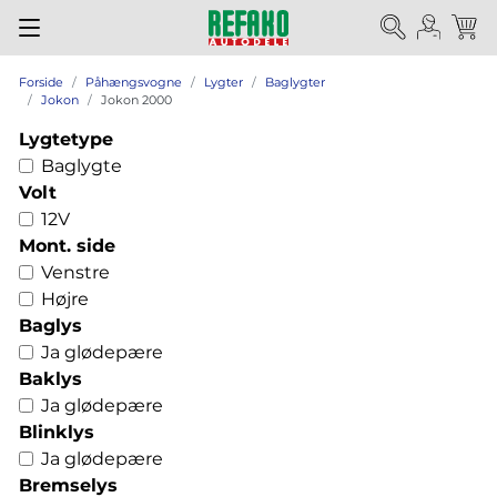
Forside
Påhængsvogne
Lygter
Baglygter
Jokon
Jokon 2000
Lygtetype
Baglygte
Volt
12V
Mont. side
Venstre
Højre
Baglys
Ja glødepære
Baklys
Ja glødepære
Blinklys
Ja glødepære
Bremselys