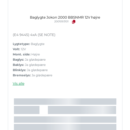
Baglygte Jokon 2000 BBSNMR 12V højre
2001093101
(E4 9445) 4xA (SE NOTE)
Lygtetype:
Baglygte
Volt:
12V
Mont. side:
Højre
Baglys:
Ja glødepære
Baklys:
Ja glødepære
Blinklys:
Ja glødepære
Bremselys:
Ja glødepære
Nr.pladelys:
Nej
Vis alle
Reflekstrekant:
Nej
Sidemark.:
Ja glødepære
Slingrelygte:
Nej
Tågelys:
Ja glødepære
Lyskilde:
Glødepære
Lygte nr.:
2000