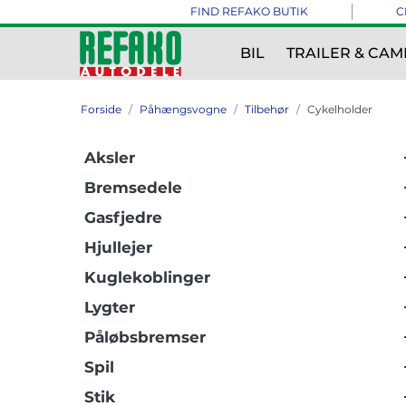
FIND REFAKO BUTIK
C
BIL
TRAILER & CAM
Forside
Påhængsvogne
Tilbehør
Cykelholder
Aksler
Bremsedele
Gasfjedre
Hjullejer
Kuglekoblinger
Lygter
Påløbsbremser
Spil
Stik