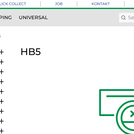
LICK COLLECT
JOB
KONTAKT
PING
UNIVERSAL
5
HB5