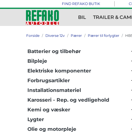
FIND REFAKO BUTIK
C
BIL
TRAILER & CAM
Forside
Diverse 12v
Pærer
Pærer til forlygter
HB
Batterier og tilbehør
Bilpleje
Elektriske komponenter
Forbrugsartikler
Installationsmateriel
Karosseri - Rep. og vedligehold
Kemi og væsker
Lygter
Olie og motorpleje