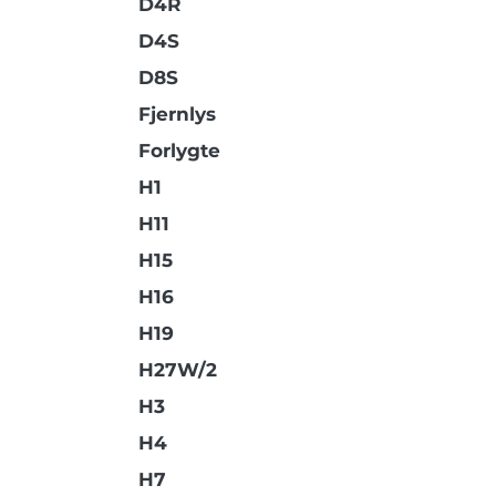
D4R
D4S
D8S
Fjernlys
Forlygte
H1
H11
H15
H16
H19
H27W/2
H3
H4
H7