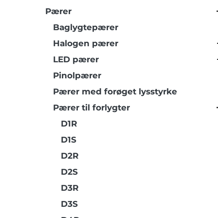
Pærer
Baglygtepærer
Halogen pærer
LED pærer
Pinolpærer
Pærer med forøget lysstyrke
Pærer til forlygter
D1R
D1S
D2R
D2S
D3R
D3S